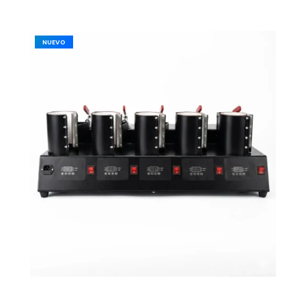
NUEVO
OUTLET
,
TECNOLOGÍA
Máquina Sublimadora para Mugs 5 En 1