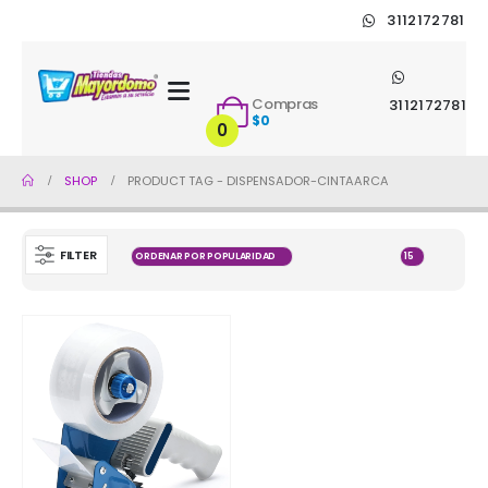
3112172781
Compras
3112172781
$
0
0
SHOP
PRODUCT TAG -
DISPENSADOR-CINTAARCA
FILTER