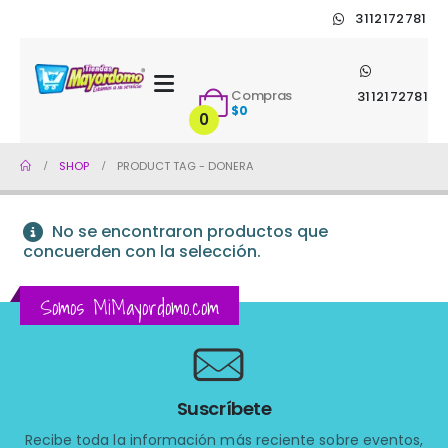
3112172781
Compras
3112172781
$
0
0
SHOP
PRODUCT TAG -
DONERA
No se encontraron productos que
concuerden con la selección.
Somos MiMayordomo.com
Suscríbete
Recibe toda la información más reciente sobre eventos,