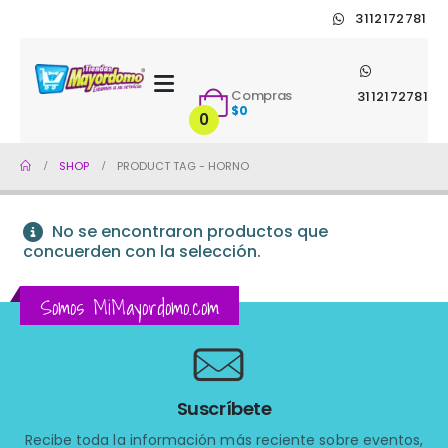
3112172781
Compras
3112172781
$
0
0
SHOP
PRODUCT TAG -
HORNO
No se encontraron productos que
concuerden con la selección.
Somos MiMayordomo.com
Suscríbete
Recibe toda la información más reciente sobre eventos,