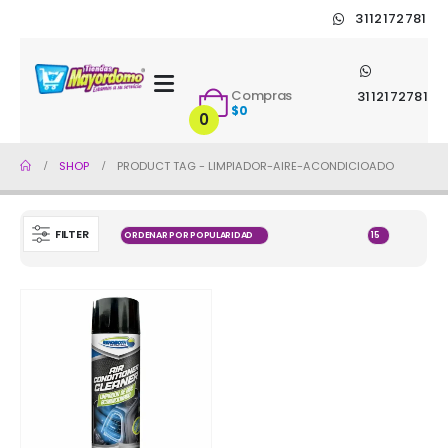
3112172781
Compras
3112172781
$
0
0
SHOP
PRODUCT TAG -
LIMPIADOR-AIRE-ACONDICIOADO
FILTER