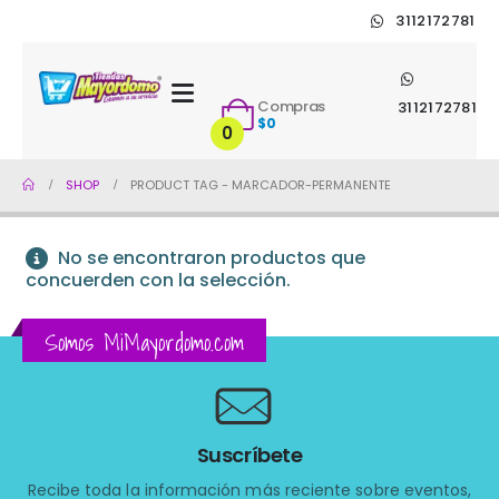
3112172781
Compras
3112172781
$
0
0
SHOP
PRODUCT TAG -
MARCADOR-PERMANENTE
No se encontraron productos que
concuerden con la selección.
Somos MiMayordomo.com
Suscríbete
Recibe toda la información más reciente sobre eventos,