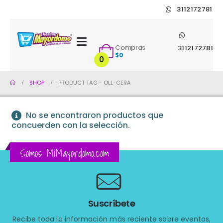
3112172781
Compras
3112172781
$
0
0
SHOP
PRODUCT TAG -
OLL-CERA
No se encontraron productos que
concuerden con la selección.
Somos MiMayordomo.com
Suscríbete
Recibe toda la información más reciente sobre eventos,