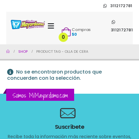
3112172781
Compras
3112172781
$
0
0
SHOP
PRODUCT TAG -
OLLA DE CERA
No se encontraron productos que
concuerden con la selección.
Somos MiMayordomo.com
Suscríbete
Recibe toda la información más reciente sobre eventos,