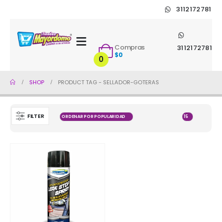
3112172781
Compras
3112172781
$
0
0
SHOP
PRODUCT TAG -
SELLADOR-GOTERAS
FILTER