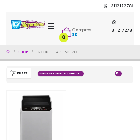
3112172781
Compras
3112172781
$
0
0
SHOP
PRODUCT TAG -
VISIVO
FILTER