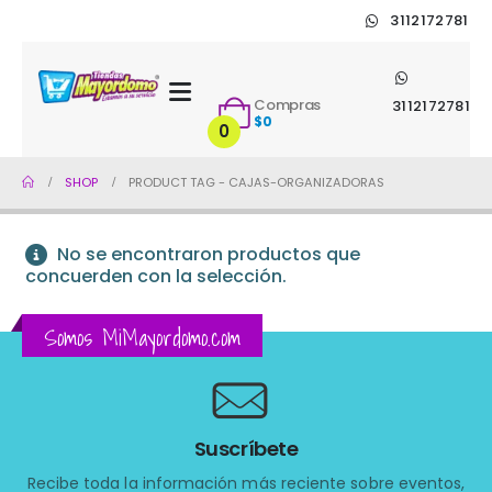
3112172781
Compras
3112172781
$
0
0
SHOP
PRODUCT TAG -
CAJAS-ORGANIZADORAS
No se encontraron productos que
concuerden con la selección.
Somos MiMayordomo.com
Suscríbete
Recibe toda la información más reciente sobre eventos,