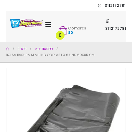
3112172781
Compras
3112172781
$
0
0
SHOP
MULTIASEO
BOLSA BASURA SEMI-IND ODIPLAST X 6 UND 60X85 CM