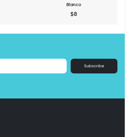
61mm por 10 Unds Arca
$
20
Subscribe