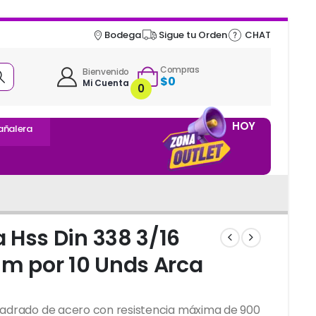
Bodega
Sigue tu Orden
CHAT
Compras
Bienvenido
$
0
Mi Cuenta
0
HOY
añalera
 Hss Din 338 3/16
 por 10 Unds Arca
aladrado de acero con resistencia máxima de 900