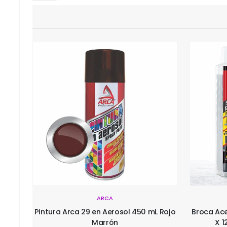
ARCA
 Rojo
Broca Acerada Hss Din 338 23/64 9mm
Broca Ace
X 125mm por 10 Unds Arca
1