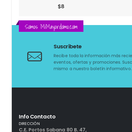
$
128
Somos MiMayordomo.com
Suscríbete
Recibe toda la información más reci
eventos, ofertas y promociones. Susc
mismo a nuestro boletín informativo.
Info Contacto
DIRECCIÓN
C.E. Portos Sabana 80 B. 47,