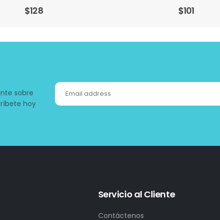
$
101
$
30
ente sobre
ríbete hoy
Servicio al Cliente
Contáctenos