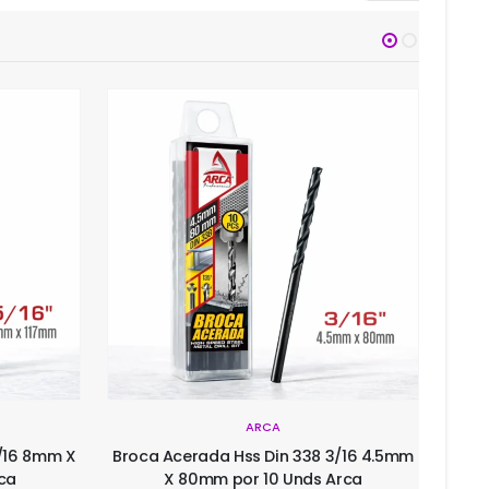
ARCA
3/16 4.5mm
Broca Acerada Hss Din 338 5/32 4mm X
Pint
rca
75mm por 10 Unds Arca