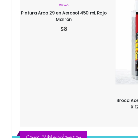
ARCA
Pintura Arca 29 en Aerosol 450 mL Rojo
Marrón
$
8
L Laca
Broca Ac
X 1
Somos MiMayordomo.com