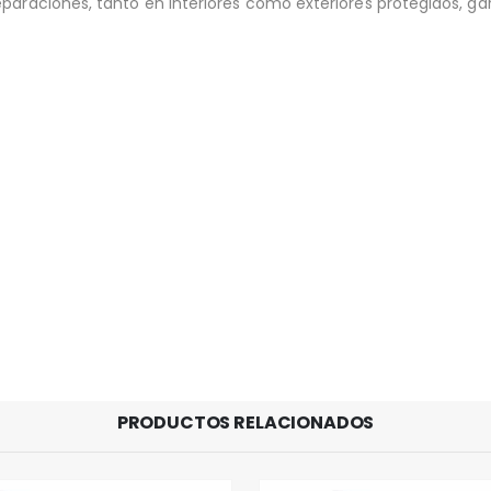
araciones, tanto en interiores como exteriores protegidos, garan
PRODUCTOS RELACIONADOS