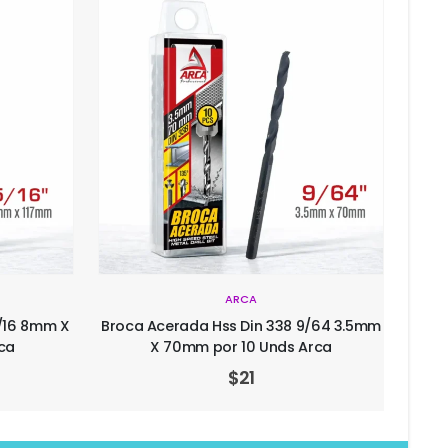
ARCA
5/16 8mm X
Broca Acerada Hss Din 338 9/64 3.5mm
Pintu
ca
X 70mm por 10 Unds Arca
$
21