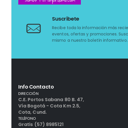
Suscríbete
Recibe toda la información más reci
eventos, ofertas y promociones. Susc
mismo a nuestro boletín informativo.
Info Contacto
DIRECCIÓN
C.E. Portos Sabana 80 B. 47,
Vía Bogotá - Cota Km 2.5,
Cota, Cund.
TELÉFONO
Gratis (57) 8985121