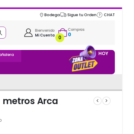
Bodega
Sigue tu Orden
CHAT
Compras
Bienvenido
0
Mi Cuenta
0
HOY
añalera
5 metros Arca
o