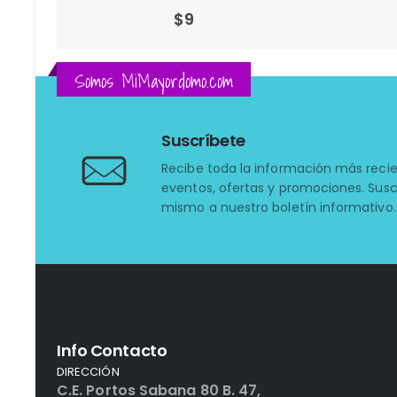
$
8
Somos MiMayordomo.com
Suscríbete
Recibe toda la información más reci
eventos, ofertas y promociones. Susc
mismo a nuestro boletín informativo.
Info Contacto
DIRECCIÓN
C.E. Portos Sabana 80 B. 47,