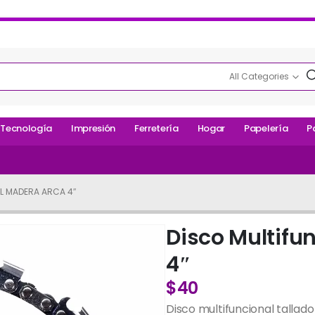
All Categories
Tecnología
Impresión
Ferretería
Hogar
Papelería
P
L MADERA ARCA 4″
Disco Multifu
4″
$
40
Disco multifuncional tallad