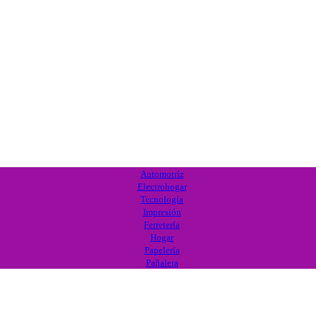
Automotríz
Electrohogar
Tecnología
Impresión
Ferretería
Hogar
Papelería
Pañalera