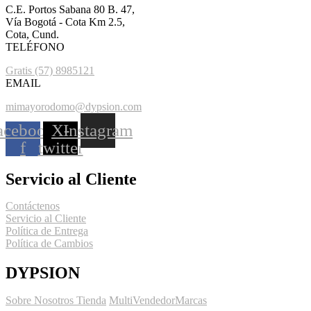
C.E. Portos Sabana 80 B. 47,
Vía Bogotá - Cota Km 2.5,
Cota, Cund.
TELÉFONO
Gratis (57) 8985121
EMAIL
mimayorodomo@dypsion.com
acebook-
X-
Instagram
f
twitter
Servicio al Cliente
Contáctenos
Servicio al Cliente
Política de Entrega
Política de Cambios
DYPSION
Sobre Nosotros
Tienda
MultiVendedor
Marcas