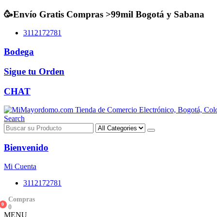
Somos MiMayordomo.com
🥳Envío Gratis Compras >99mil Bogotá y Sabana
3112172781
Bodega
Sigue tu Orden
CHAT
Search
Bienvenido
Mi Cuenta
3112172781
Compras
0
0
MENU