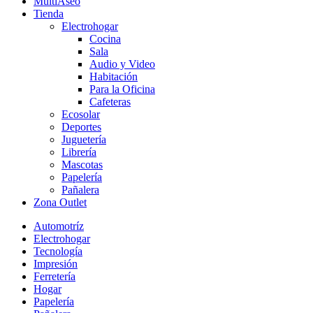
MultiAseo
Tienda
Electrohogar
Cocina
Sala
Audio y Video
Habitación
Para la Oficina
Cafeteras
Ecosolar
Deportes
Juguetería
Librería
Mascotas
Papelería
Pañalera
Zona Outlet
Automotríz
Electrohogar
Tecnología
Impresión
Ferretería
Hogar
Papelería