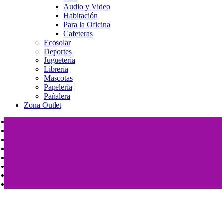
Audio y Video
Habitación
Para la Oficina
Cafeteras
Ecosolar
Deportes
Juguetería
Librería
Mascotas
Papelería
Pañalera
Zona Outlet