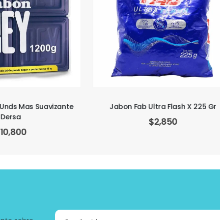
 Fab Ultra Flash X 225 Gr
Detergente Dersa + Jabon Re
$
2,850
$
3,950