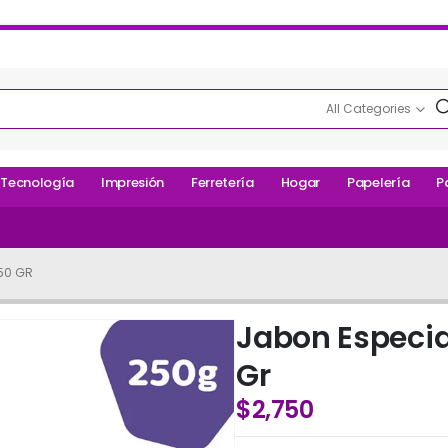
All Categories
Tecnología
Impresión
Ferretería
Hogar
Papelería
P
250 GR
Jabon Especia
Gr
$
2,750