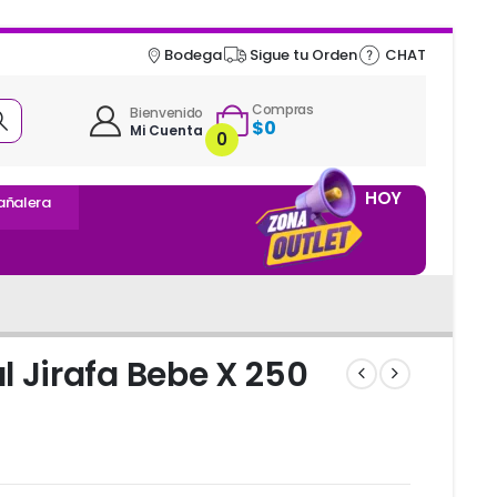
Bodega
Sigue tu Orden
CHAT
Compras
Bienvenido
$
0
Mi Cuenta
0
HOY
añalera
l Jirafa Bebe X 250