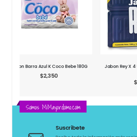
180G
Jabon Rey X 4 Unds Mas Suavizante
Jabon
Dersa
$
10,800
Somos MiMayordomo.com
Suscríbete