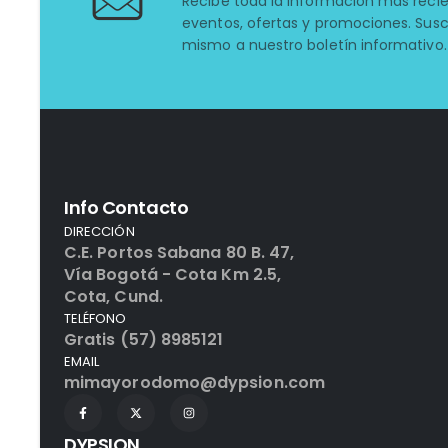
Recibe toda la información más reci
eventos, ofertas y promociones. Susc
mismo a nuestro boletín informativo.
Info Contacto
DIRECCIÓN
C.E. Portos Sabana 80 B. 47,
Vía Bogotá - Cota Km 2.5,
Cota, Cund.
TELÉFONO
Gratis (57) 8985121
EMAIL
mimayorodomo@dypsion.com
DYPSION