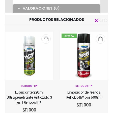
VALORACIONES (0)
PRODUCTOS RELACIONADOS
OFERTA
REHOBOTH®
REHOBOTH®
Lubricante 220ml
Limpiador de Frenos
Ultrapenetrante Antioxido 3
Rehoboth® por 500ml
en 1 Rehoboth®
$
21,000
$
11,000