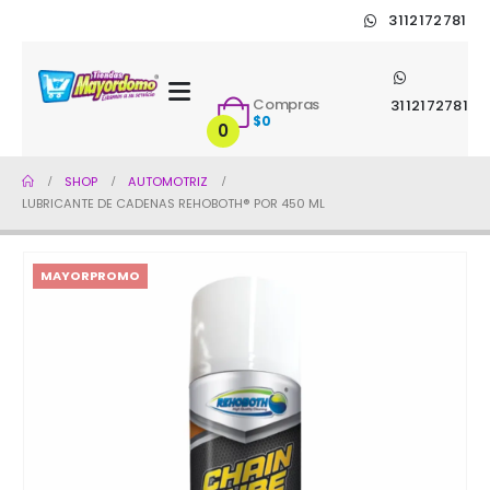
3112172781
Compras
3112172781
$
0
0
SHOP
AUTOMOTRIZ
LUBRICANTE DE CADENAS REHOBOTH® POR 450 ML
MAYORPROMO