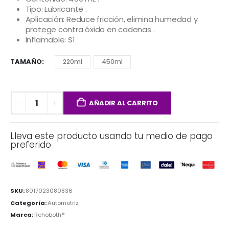
Tipo: Lubricante .
Aplicación: Reduce fricción, elimina humedad y
protege contra óxido en cadenas .
Inflamable: Sí
TAMAÑO
220ml
450ml
AÑADIR AL CARRITO
Lleva este producto usando tu medio de pago
preferido
SKU:
8017023080836
Categoría:
Automotriz
Marca:
Rehoboth®