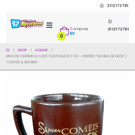
3112172781
Compras
3112172781
$
0
0
SHOP
HOGAR
MUG DE CERÁMICA CAFÉ CHOCOLATE 11 OZ – DISEÑO “GLORIA DE DIOS” /
“COFFEE & BIG BEN”