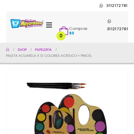
3112172781
Compras
3112172781
$
0
0
SHOP
PAPELERÍA
PALETA ACUARELA X 12 COLORES ACRÍLICO + PINCEL