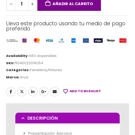
AÑADIR AL CARRITO
Lleva este producto usando tu medio de pago
preferido
Availability:
663 disponibles
SKU:
8040022016254
Categorías:
Ferretería
,
Pinturas
Marca:
Arca
ADD TO WISHLIST
DESCRIPCIÓN
Presentación: Aerosol.