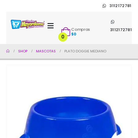
3112172781
Compras
3112172781
$
0
0
SHOP
MASCOTAS
PLATO DOGGIE MEDIANO