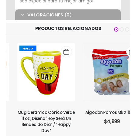
sea especial para tu mejor amigo!
VALORACIONES (0)
PRODUCTOS RELACIONADOS
NUEVO
Mug Cerámico Cónico Verde
Algodon Pomos Mk X 100 G
11 oz , Diseño "Hoy Será Un
$
4,999
Bendecido Día" / "Happy
Day"