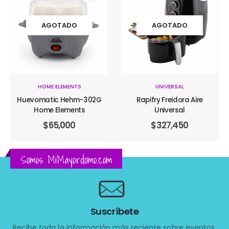
AGOTADO
AGOTADO
HOME ELEMENTS
UNIVERSAL
Huevomatic Hehm-302G
Rapifry Freidora Aire
Home Elements
Universal
$
65,000
$
327,450
Somos MiMayordomo.com
Suscríbete
Recibe toda la información más reciente sobre eventos,