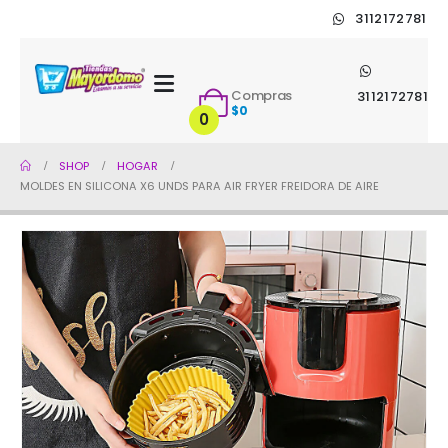
3112172781
Compras
3112172781
$
0
0
SHOP
HOGAR
MOLDES EN SILICONA X6 UNDS PARA AIR FRYER FREIDORA DE AIRE