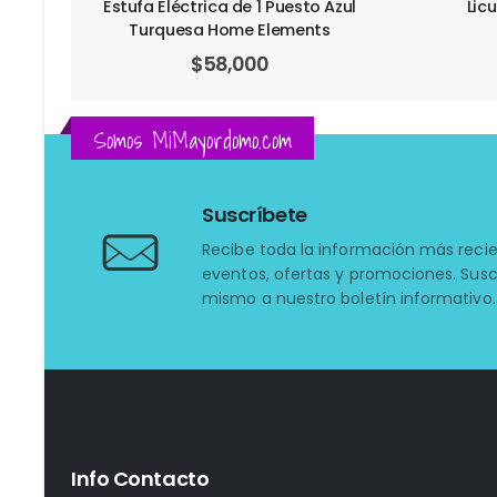
ul
Licuadora 3 en 1 Tri Mix Plus
Huev
Somos MiMayordomo.com
Suscríbete
Recibe toda la información más reci
eventos, ofertas y promociones. Susc
mismo a nuestro boletín informativo.
Info Contacto