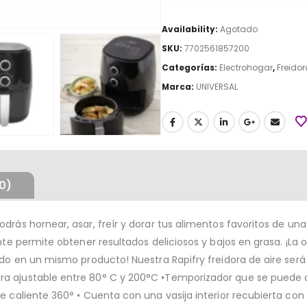
Availability:
Agotado
SKU:
7702561857200
Categorías:
Electrohogar
,
Freido
Marca:
UNIVERSAL
0)
drás hornear, asar, freír y dorar tus alimentos favoritos de un
nte permite obtener resultados deliciosos y bajos en grasa. ¡La 
odo en un mismo producto! Nuestra Rapifry freidora de aire será 
a ajustable entre 80° C y 200°C •Temporizador que se puede aj
 caliente 360° • Cuenta con una vasija interior recubierta con p