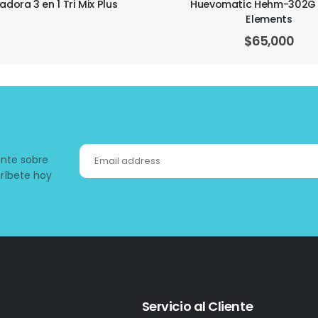
omatic Hehm-302G Home
Olla Arrocera Kalley Capa
Elements
Tazas Potencia 700
$
65,000
$
150,000
ente sobre
ríbete hoy
Servicio al Cliente