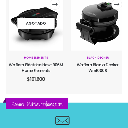
AGOTADO
HOME ELEMENTS
BLACK DECKER
Waflera Eléctrica Hew-906M
Waflera Black+Decker
Home Elements
Wm1000B
$
101,600
Somos MiMayordomo.com