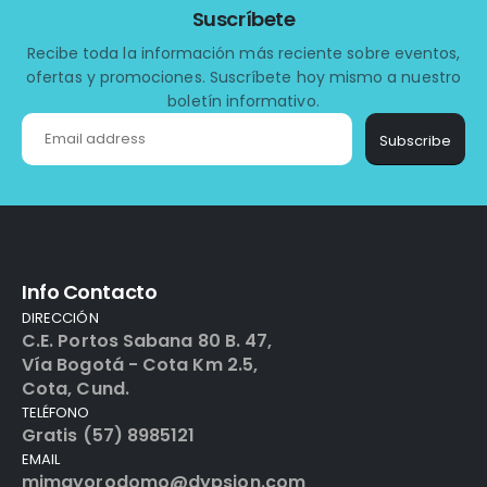
Suscríbete
Recibe toda la información más reciente sobre eventos,
ofertas y promociones. Suscríbete hoy mismo a nuestro
boletín informativo.
Subscribe
Info Contacto
DIRECCIÓN
C.E. Portos Sabana 80 B. 47,
Vía Bogotá - Cota Km 2.5,
Cota, Cund.
TELÉFONO
Gratis (57) 8985121
EMAIL
mimayorodomo@dypsion.com