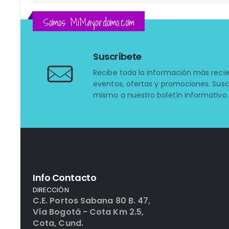
Somos MiMayordomo.com
Suscríbete
Recibe toda la información más reci
eventos, ofertas y promociones. Susc
mismo a nuestro boletín informativo.
Info Contacto
DIRECCIÓN
C.E. Portos Sabana 80 B. 47,
Vía Bogotá - Cota Km 2.5,
Cota, Cund.