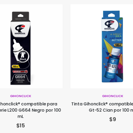
GIHONCLICK
GIHONCLICK
ihonclick® compatible para
Tinta Gihonclick® compatibl
erie L200 G664 Negro por 100
Gt-52 Cian por 100 
mL
$
9
$
15