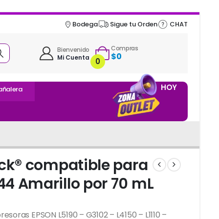
Bodega
Sigue tu Orden
CHAT
Compras
Bienvenido
$
0
Mi Cuenta
0
HOY
añalera
ick® compatible para
4 Amarillo por 70 mL
esoras EPSON L5190 – G3102 – L4150 – L1110 –