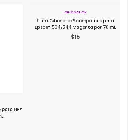
GIHONCLICK
Tinta Gihonclick® compatible para
Epson® 504/544 Magenta por 70 mL
$
15
e para HP®
Tint
mL