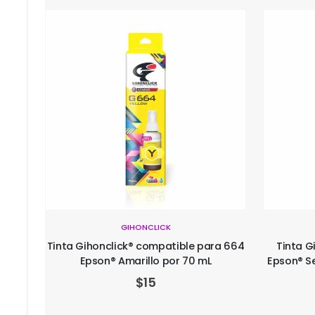
GIHONCLICK
Tinta G
a 774
Tinta Gihonclick® compatible para 664
Epson® S
Epson® Amarillo por 70 mL
$
15