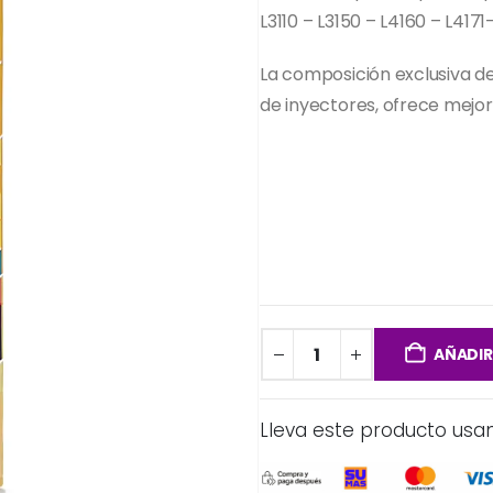
L3110 – L3150 – L4160 – L4171-
La composición exclusiva d
de inyectores, ofrece mejo
AÑADIR
Lleva este producto usa