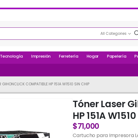
All Categories
Tecnología
Impresión
Ferretería
Hogar
Papelería
P
 GIHONCLICK COMPATIBLE HP 151A W1510 SIN CHIP
Tóner Laser G
HP 151A W1510
$
71,000
Cartucho para Impresora La