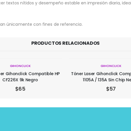
r textos nítidos y desempeño estable en impresión diaria, ideal
an únicamente con fines de referencia.
PRODUCTOS RELACIONADOS
GIHONCLICK
GIHONCLICK
ser Gihonclick Compatible HP
Tóner Gihonclick Compatibl
5A / 135A Sin Chip Negro
W2110/11/12/13a Sin Chip
$
57
$
90