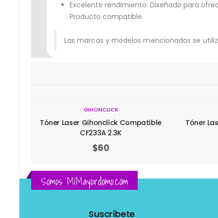
Excelente rendimiento: Diseñado para ofrece
Producto compatible.
Las marcas y modelos mencionados se utiliz
GIHONCLICK
ble
Tóner Laser Gihonclick Compatible HP
Tóner La
CF226X 9k Negro
110
$
65
Somos MiMayordomo.com
Suscríbete