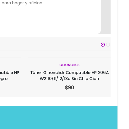
 para hogar y oficina.
GIHONCLICK
e HP 206A
Tóner Laser Gihonclick Compatible HP
Tó
 Cian
CF226A 3.1k Negro
$
60