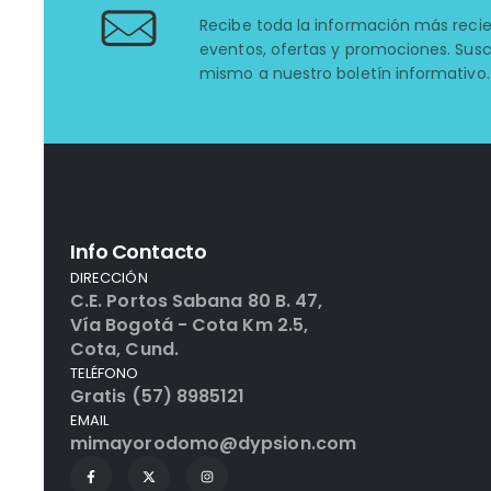
Recibe toda la información más reci
eventos, ofertas y promociones. Susc
mismo a nuestro boletín informativo.
Info Contacto
DIRECCIÓN
C.E. Portos Sabana 80 B. 47,
Vía Bogotá - Cota Km 2.5,
Cota, Cund.
TELÉFONO
Gratis (57) 8985121
EMAIL
mimayorodomo@dypsion.com