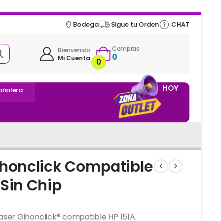
Bodega
Sigue tu Orden
CHAT
Compras
Bienvenido
0
Mi Cuenta
0
HOY
añalera
ihonclick Compatible
 Sin Chip
ser Gihonclick® compatible HP 151A.