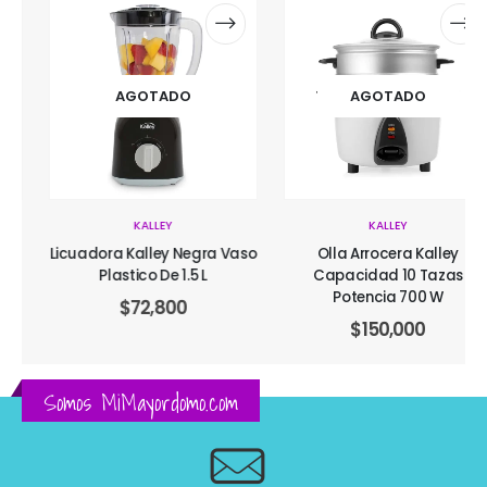
AGOTADO
AGOTADO
KALLEY
KALLEY
Licuadora Kalley Negra Vaso
Olla Arrocera Kalley
Plastico De 1.5 L
Capacidad 10 Tazas
Potencia 700 W
$
72,800
$
150,000
Somos MiMayordomo.com