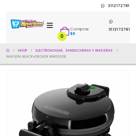
3112172781
Compras
3112172781
$
0
0
SHOP
ELECTROHOGAR
,
SANDUCHERAS Y WAFLERAS
WAFLERA BLACK+DECKER WM1000B