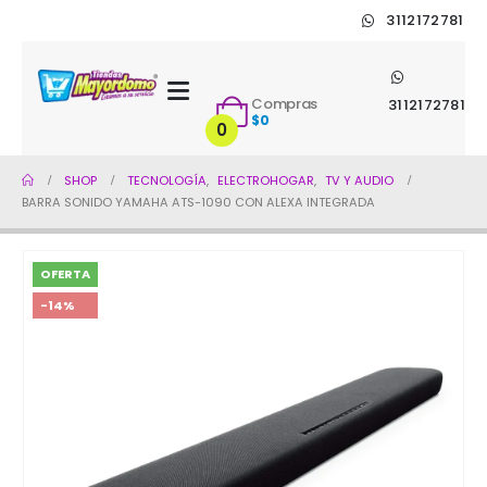
3112172781
Compras
3112172781
$
0
0
SHOP
TECNOLOGÍA
,
ELECTROHOGAR
,
TV Y AUDIO
BARRA SONIDO YAMAHA ATS-1090 CON ALEXA INTEGRADA
OFERTA
-14%