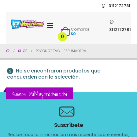
3112172781
Compras
3112172781
$
0
0
SHOP
PRODUCT TAG -
ESPUMADERA
No se encontraron productos que
concuerden con la selección.
Somos MiMayordomo.com
Suscríbete
Recibe toda la información más reciente sobre eventos,