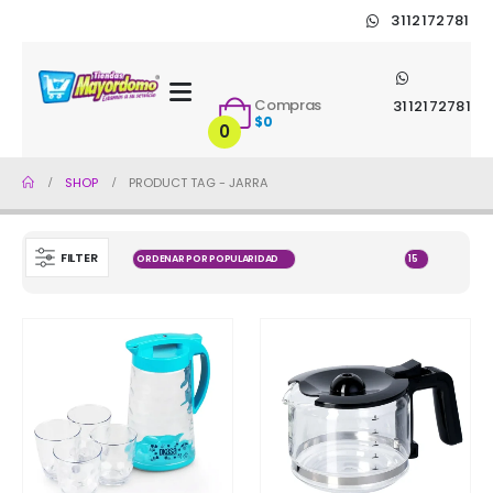
3112172781
Compras
3112172781
$
0
0
SHOP
PRODUCT TAG -
JARRA
FILTER