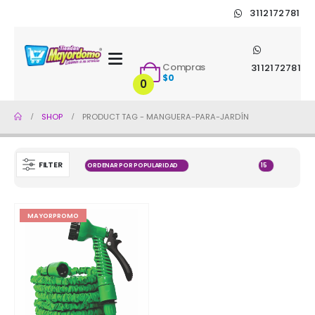
3112172781
Compras
3112172781
$
0
0
SHOP
PRODUCT TAG -
MANGUERA-PARA-JARDÍN
FILTER
MAYORPROMO