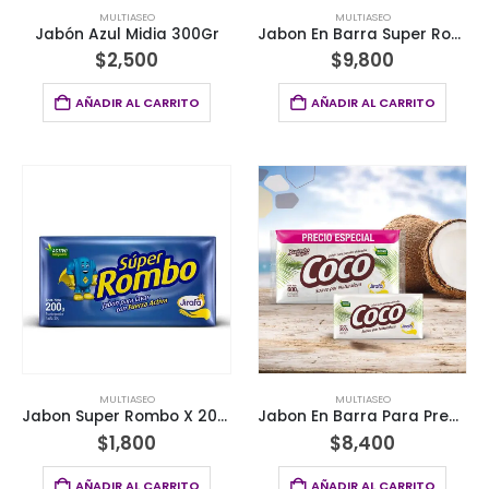
MULTIASEO
MULTIASEO
Jabón Azul Midia 300Gr
Jabon En Barra Super Rombo Jirafa X 1000Gr 5 Unds
$
2,500
$
9,800
AÑADIR AL CARRITO
AÑADIR AL CARRITO
MULTIASEO
MULTIASEO
Jabon Super Rombo X 200 Gr
Jabon En Barra Para Prendas Delicadas Coco X 3 Unds 600Gr
$
1,800
$
8,400
AÑADIR AL CARRITO
AÑADIR AL CARRITO