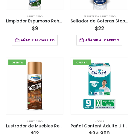
MULTIASEO
FERRETERÍA
,
MULTIASEO
Limpiador Espumoso Rehoboth® 200ml
Sellador de Goteras Stop Leaks Rehoboth® 500ml
$
9
$
22
AÑADIR AL CARRITO
AÑADIR AL CARRITO
OFERTA
OFERTA
MULTIASEO
HOGAR
Lustrador de Muebles Rehoboth® 443ml
Pañal Content Adulto Ultrasec Talla Xl X 9 Unds
$
12
$
34,950