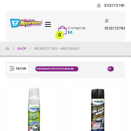
3112172781
Compras
3112172781
$
0
0
SHOP
PRODUCT TAG -
MULTIASEO
FILTER