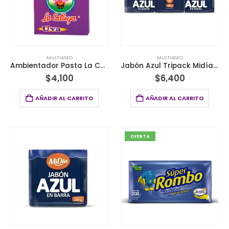
MULTIASEO
MULTIASEO
Ambientador Pasta La Catleya Uva 30G
Jabón Azul Tripack Midía 900Gr
$
4,100
$
6,400
AÑADIR AL CARRITO
AÑADIR AL CARRITO
OFERTA