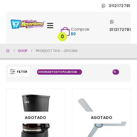
3112172781
Compras
3112172781
$
0
0
SHOP
PRODUCT TAG -
OFICINA
FILTER
AGOTADO
AGOTADO