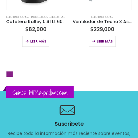
ELECTROHOGAR
,
PROCESADORES DE ALIMENTOS
ELECTROHOGAR
Cafetera Kalley 0.61 Lt 600W K-Mcm4N
Ventilador de Techo 3 Aspas Mod Hevti56-B Home Elements
$
82,000
$
229,000
LEER MÁS
LEER MÁS
Somos MiMayordomo.com
Suscríbete
Recibe toda la información más reciente sobre eventos,