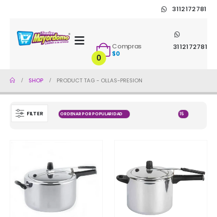
3112172781
Compras
3112172781
$
0
0
SHOP
PRODUCT TAG -
OLLAS-PRESION
FILTER