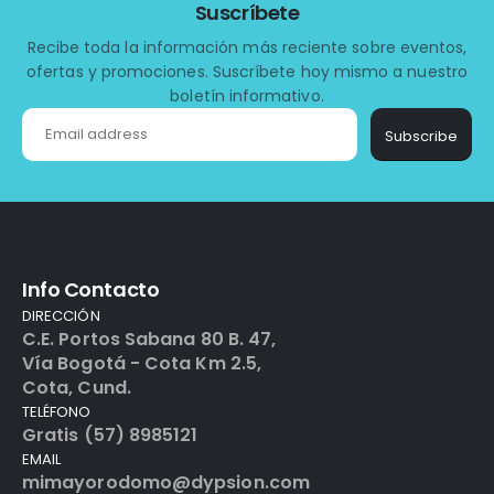
Suscríbete
Recibe toda la información más reciente sobre eventos,
ofertas y promociones. Suscríbete hoy mismo a nuestro
boletín informativo.
Subscribe
Info Contacto
DIRECCIÓN
C.E. Portos Sabana 80 B. 47,
Vía Bogotá - Cota Km 2.5,
Cota, Cund.
TELÉFONO
Gratis (57) 8985121
EMAIL
mimayorodomo@dypsion.com