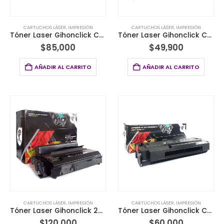
CARTUCHOS LÁSER
,
IMPRESIÓN
CARTUCHOS LÁSER
,
IMPRESIÓN
Tóner Laser Gihonclick Compatible HP CF258X SIN CHIP
Tóner Laser Gihonclick Compatible HP 230A 1.6K
$
85,000
$
49,900
AÑADIR AL CARRITO
AÑADIR AL CARRITO
CARTUCHOS LÁSER
,
IMPRESIÓN
CARTUCHOS LÁSER
,
IMPRESIÓN
Tóner Laser Gihonclick 203U Compatible Samsung® M3320ND
Tóner Laser Gihonclick Compatible Samsung 101S 1.5K
$
120,000
$
60,000