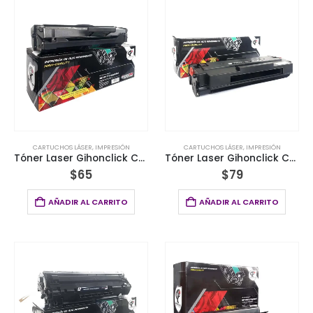
CARTUCHOS LÁSER
,
IMPRESIÓN
CARTUCHOS LÁSER
,
IMPRESIÓN
Tóner Laser Gihonclick Compatible Samsung® 111L 1.8k Negro
Tóner Laser Gihonclick Compatible Samsung 104S 1.5K Negro
$
65
$
79
AÑADIR AL CARRITO
AÑADIR AL CARRITO