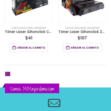
CARTUCHOS LÁSER
,
IMPRESIÓN
CARTUCHOS LÁSER
,
IMPRESIÓN
Tóner Laser Gihonclick Compatible HP 285A 35a 36a 78a 2k Negro
Tóner Laser Gihonclick 203L Compatible Samsung® M3320ND Negro
$
41
$
107
AÑADIR AL CARRITO
AÑADIR AL CARRITO
Somos MiMayordomo.com