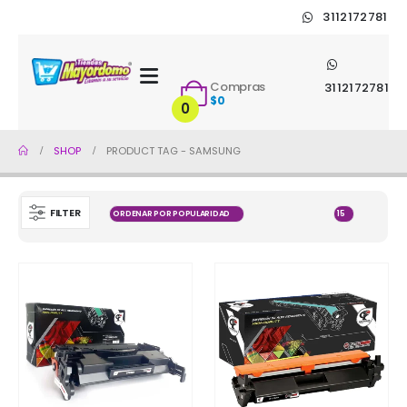
3112172781
Compras
3112172781
$
0
0
SHOP
PRODUCT TAG -
SAMSUNG
FILTER