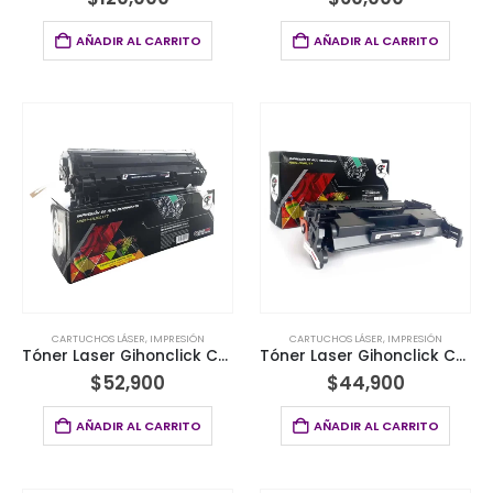
AÑADIR AL CARRITO
AÑADIR AL CARRITO
CARTUCHOS LÁSER
,
IMPRESIÓN
CARTUCHOS LÁSER
,
IMPRESIÓN
Tóner Laser Gihonclick Compatible HP 285X CB435X /436X / CE278X/ UNIVERSAL
Tóner Laser Gihonclick Compatible HP CF258A SIN CHIP
$
52,900
$
44,900
AÑADIR AL CARRITO
AÑADIR AL CARRITO