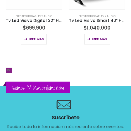
ELECTROHOGAR
,
TV Y AUDIO
ELECTROHOGAR
,
TV Y AUDIO
Tv Led Visivo Digital 32″ Hd3260T4
Tv Led Visivo Smart 40″ Hd4042Slt
$
699,900
$
1,040,000
LEER MÁS
LEER MÁS
Somos MiMayordomo.com
Suscríbete
Recibe toda la información más reciente sobre eventos,