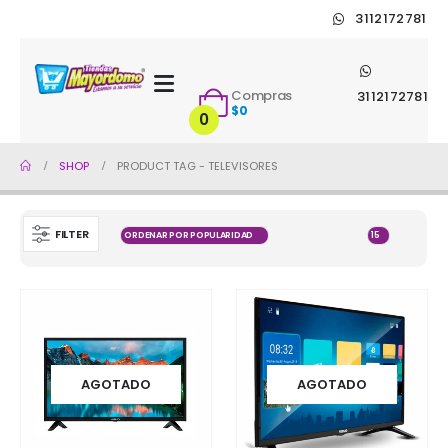
3112172781
Compras
3112172781
$
0
0
SHOP
PRODUCT TAG -
TELEVISORES
FILTER
AGOTADO
AGOTADO