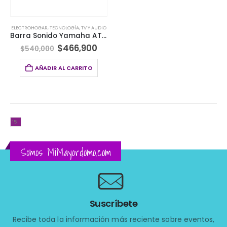
ELECTROHOGAR
,
TECNOLOGÍA
,
TV Y AUDIO
Barra Sonido Yamaha ATS-1090 con Alexa integrada
$
466,900
$
540,000
AÑADIR AL CARRITO
Somos MiMayordomo.com
Suscríbete
Recibe toda la información más reciente sobre eventos,