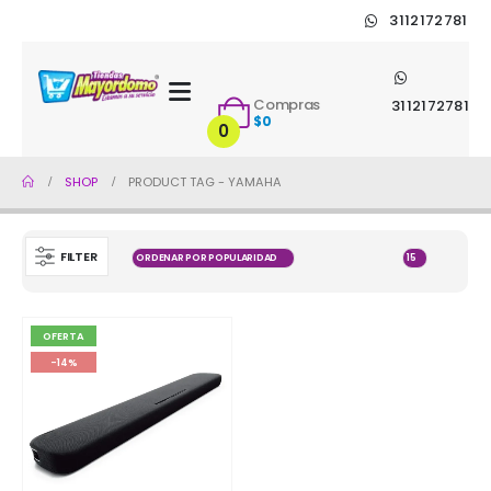
3112172781
Compras
3112172781
$
0
0
SHOP
PRODUCT TAG -
YAMAHA
FILTER
OFERTA
-14%